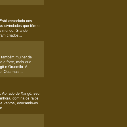
 Está associada aos
 as divindades que têm o
 do mundo. Grande
am criados...
 e também mulher de
a e forte, mais que
gô e Orunmilá. A
e. Oba mais...
. Ao lado de Xangô, seu
enhora, domina os raios
os ventos, evocando-os
e...