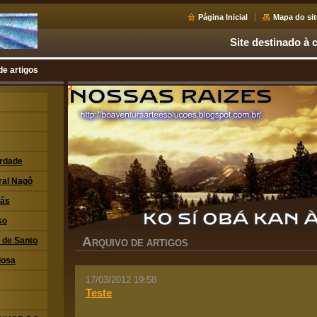
Página Inicial
Mapa do sit
Site destinado à c
de artigos
erdade
ral Nagô
xás
so
A
i de Santo
RQUIVO DE ARTIGOS
iosa
17/03/2012 19:58
Teste