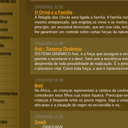
ENHOR DO
17/03/2012 12:52
O Orixá e a Familia
ndomblé
A Religião dos Orixás esta ligada a família. A família n
fício
mesmo antepassado, que engloba os vivos e os mortos.
princípio, um ancestral divinizado, que em sua vida, es
rixás
lhe garantiram um controle sobre certas forças da nature
Dinâmico
17/03/2012 12:49
lia
Axé - Sistema Dinâmico
atureza
SISTEMA DINÂMICO Axé, é a força que assegura a exis
permite o acontecer e o devir. Sem axé a existência esta
desprovida de toda possibilidade de realização. É o prin
o processo vital. Como toda força, o axé é transmissível
17/03/2012 12:28
Ibeji
Na África , as crianças representam a certeza da contin
ivinhações
consideram seus filhos sua maior riqueza. Preocupar-s
crianças é freqüente entre os povos negros, haja a vist
ro-
africanas e a situação do negro na escravidão e na...
17/03/2012 12:25
Oxalá
ações
OXAGUIAN ...