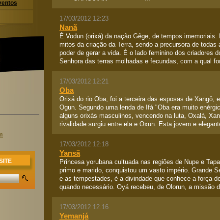
ventos
17/03/2012 12:23
Nanã
É Vodun (orixá) da nação Gêge, de tempos imemoriais.
mitos da criação da Terra, sendo a precursora de todas
poder de gerar a vida. É o lado feminino dos criadores
Senhora das terras molhadas e fecundas, com a qual for
17/03/2012 12:21
Oba
Orixá do rio Oba, foi a terceira das esposas de Xangô,
Ogun. Segundo uma lenda de Ifá "Oba era muito enérgic
alguns orixás masculinos, vencendo na luta, Oxalá, Xan
rivalidade surgiu entre ela e Oxun. Esta jovem e elegant
m
17/03/2012 12:18
Yansã
Princesa yorubana cultuada nas regiões de Nupe e Tapa
SITE
primo e marido, conquistou um vasto império. Grande S
e as tempestades, é a divindade que conhece a força d
quando necessário. Oyá recebeu, de Olorun, a missão d
17/03/2012 12:16
Yemanjá