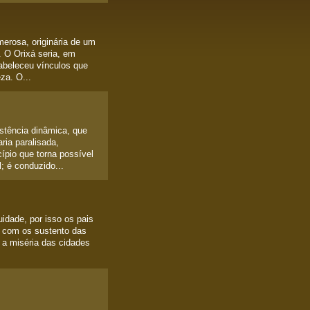
umerosa, originária de um
 O Orixá seria, em
tabeleceu vínculos que
za. O...
tência dinâmica, que
ria paralisada,
cípio que torna possível
; é conduzido...
uidade, por isso os pais
e com os sustento das
a a miséria das cidades