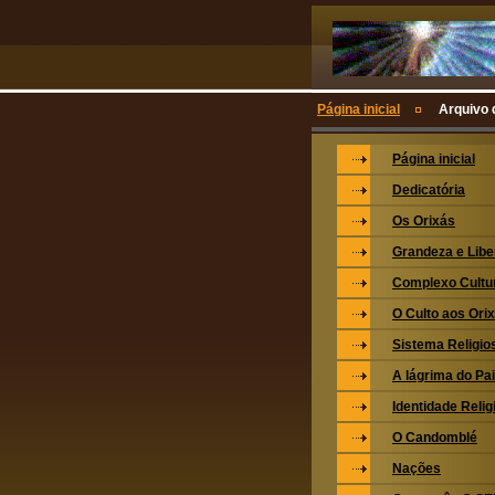
Página inicial
Arquivo 
Página inicial
Dedicatória
Os Orixás
Grandeza e Lib
Complexo Cultu
O Culto aos Ori
Sistema Religio
A lágrima do Pa
Identidade Relig
O Candomblé
Nações