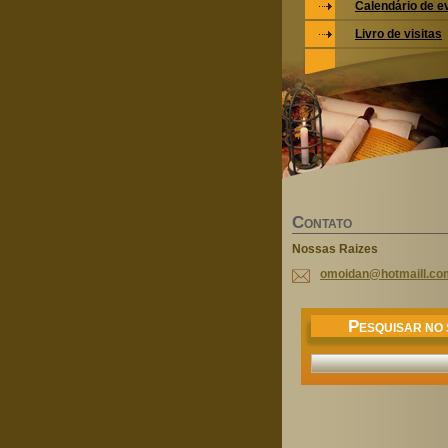
Calendário de e
Livro de visitas
C
ONTATO
Nossas Raizes
omoidan@
hotmaill
.co
P
ESQUISAR NO 