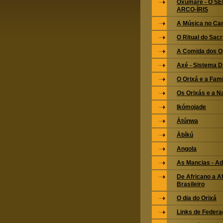
Oxumarê - O S
ARCO-ÍRIS
A Música no Ca
O Ritual do Sacri
A Comida dos O
Axé - Sistema 
O Orixá e a Fami
Os Orixás e a N
Ikómojade
Àtúnwa
Àbíkú
Angola
As Mancias - Ad
De Africano a Af
Brasileiro
O dia do Orixá
Links de Feder