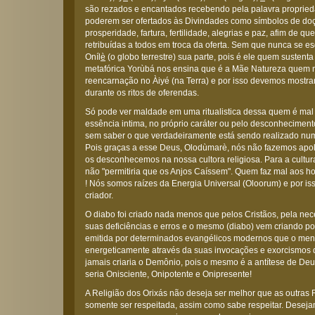
são rezados e encantados recebendo pela palavra proprie
poderem ser ofertados às Divindades como símbolos de doç
prosperidade, fartura, fertilidade, alegrias e paz, afim de 
retribuídas a todos em troca da oferta. Sem que nunca se es
Oníl
è
(o globo terrestre) sua parte, pois é ele quem sustenta
metafórica Yorùbá nos ensina que é a Mãe Natureza quem 
reencarnação no Àiyé (na Terra) e por isso devemos mostrar
durante os ritos de oferendas.
Só pode ver maldade em uma ritualistica dessa quem é mal
essência intima, no próprio caráter ou pelo desconheciment
sem saber o que verdadeiramente está sendo realizado num
Pois graças a esse Deus, Olodùmarè, nós não fazemos apol
os desconhecemos na nossa cultora religiosa. Para a cultu
não "permitiria que os Anjos Caíssem". Quem faz mal aos 
! Nós somos raízes da Energia Universal (Oloorum) e por 
criador.
O diabo foi criado nada menos que pelos Cristãos, pela nece
suas deficiências e erros e o mesmo (diabo) vem criando p
emitida por determinados evangélicos modernos que o ment
energeticamente através da suas invocações e exorcismos 
jamais criaria o Demônio, pois o mesmo é a antítese de D
seria Onisciente, Onipotente e Onipresente!
A Religião dos Orixás não deseja ser melhor que as outras 
somente ser respeitada, assim como sabe respeitar. Desej