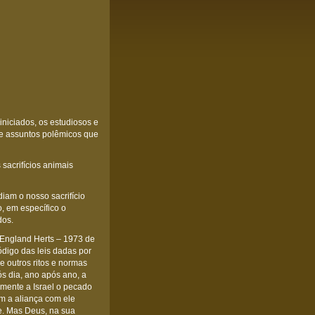
iniciados, os estudiosos e
e assuntos polêmicos que
 sacrifícios animais
diam o nosso sacrifício
, em específico o
dos.
– England Herts – 1973 de
código das leis dadas por
e outros ritos e normas
ós dia, ano após ano, a
mente a Israel o pecado
am a aliança com ele
. Mas Deus, na sua