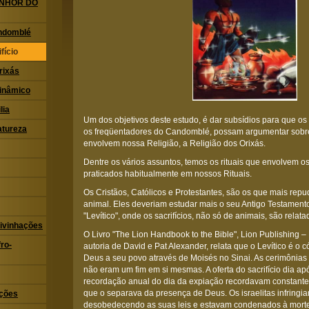
ENHOR DO
ndomblé
fício
rixás
Dinâmico
lia
Um dos objetivos deste estudo, é dar subsídios para que os 
atureza
os freqüentadores do Candomblé, possam argumentar sobr
envolvem nossa Religião, a Religião dos Orixás.
Dentre os vários assuntos, temos os rituais que envolvem os
praticados habitualmente em nossos Rituais.
Os Cristãos, Católicos e Protestantes, são os que mais repu
animal. Eles deveriam estudar mais o seu Antigo Testamento
"Levítico", onde os sacrifícios, não só de animais, são relata
ivinhações
O Livro "The Lion Handbook to the Bible", Lion Publishing 
ro-
autoria de David e Pat Alexander, relata que o Levítico é o 
Deus a seu povo através de Moisés no Sinai. As cerimônias 
não eram um fim em si mesmas. A oferta do sacrifício dia ap
recordação anual do dia da expiação recordavam constante
que o separava da presença de Deus. Os israelitas infringi
ações
desobedecendo as suas leis e estavam condenados à morte