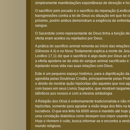
simplesmente manifestações espontâneas de devoção e 
O sacrifício pelo pecado e o sacrifício da reparação (Levític
transgressões contra a lei de Deus ou situação em que foi c
próximo, porém ambos demonstram a exigência de enfrenta
sangue.
O Sacerdote como representante de Deus tinha a função de d
oferta eram aceitos ou rejeitados por Deus.
A prática do sacrifício animal remonta ao início das relaçõ
(Gênesis 4,4) e no Novo Testamento explica a morte de Jes
Levítico 17,11 diz que o sacrifício é algo dado por Deus a
a oferta apodera-se da vida do sangue animal sacrificado e
injetando nova vida nas suas relações com Deus.
Este é um pequeno espaço histórico, para a dignificação da 
agredida pelas Doutrinas Cristãs, principalmente pelas Prot
o direito de mostrar quão hipócritas são aqueles que nos a
com bases em seus Livros Sagrados, que mostram largamente
idênticos aos nossos e com a mesma simbologia .
A Religião dos Orixá é extremamente tradicionalista e não m
hipócritas, somente para agradar a visão leiga dos fiéis na te
lucrativos. O que era feito há 6000 anos é mantido até hoje
uma conotação diabólica como desejam nos impor usando 
Hoje o Homem é culto, busca informar-se e encontra a verd
mundo religioso.