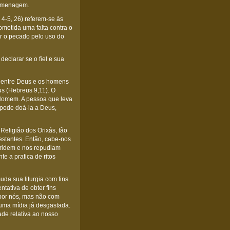
homenagem.
o 4-5, 26) referem-se às
ometida uma falta contra o
r o pecado pelo uso do
eclarar se o fiel e sua
es entre Deus e os homens
us (Hebreus 9,11). O
o Homem. A pessoa que leva
 pode doá-la a Deus,
Religião dos Orixás, tão
estantes. Então, cabe-nos
gridem e nos repudiam
 a pratica de ritos
uda sua liturgia com fins
ntativa de obter fins
 por nós, mas não com
uma mídia já desgastada.
ade relativa ao nosso