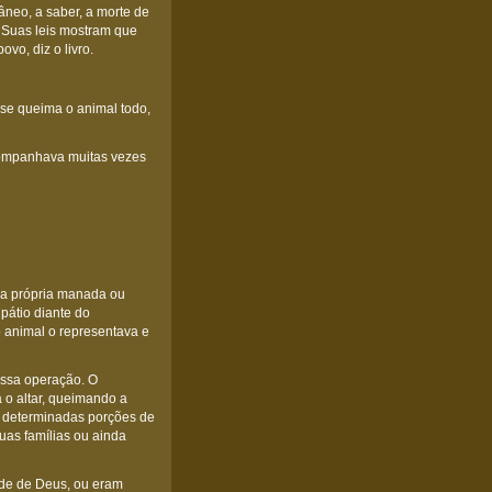
âneo, a saber, a morte de
. Suas leis mostram que
vo, diz o livro.
e se queima o animal todo,
 acompanhava muitas vezes
o da própria manada ou
pátio diante do
o animal o representava e
 essa operação. O
 o altar, queimando a
m determinadas porções de
uas famílias ou ainda
ade de Deus, ou eram