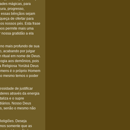
dades mágicas, para
ura, progresso,
que essas bênçãos sejam
queça de ofertar para
 os nossos pés. Esta frase
nos permite mais uma
 nossa gratidão a ela
 no mais profundo de sua
o, acabando por julgar
 ritual em nome de Deus.
ogia aos demônios, pois
ra Religiosa Yorùbá Deus
homens é o próprio Homem
isso mesmo temos o poder
ssidade de justificar
oderes através da energia
aliza e o supre
diários. Nosso Deus
eus, senão o mesmo não
Religiões. Deseja
amos somente que as