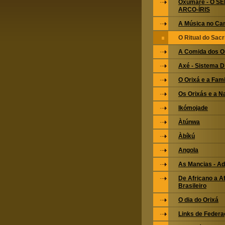
Oxumarê - O S
ARCO-ÍRIS
A Música no Ca
O Ritual do Sacri
A Comida dos O
Axé - Sistema 
O Orixá e a Fami
Os Orixás e a N
Ikómojade
Àtúnwa
Àbíkú
Angola
As Mancias - Ad
De Africano a Af
Brasileiro
O dia do Orixá
Links de Feder