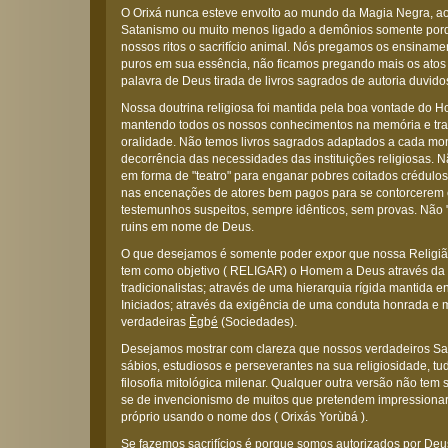
O Orixá nunca esteve envolto ao mundo da Magia Negra, ao 
Satanismo ou muito menos ligado a demônios somente por
nossos ritos o sacrifício animal. Nós pregamos os ensiname
puros em sua essência, não ficamos pregando mais os ato
palavra de Deus tirada de livros sagrados de autoria duvido
Nossa doutrina religiosa foi mantida pela boa vontade do 
mantendo todos os nossos conhecimentos na memória e tra
oralidade. Não temos livros sagrados adaptados a cada mo
decorrência das necessidades das instituições religiosas
em forma de "teatro" para enganar pobres coitados crédulos
nas encenações de atores bem pagos para se contorcerem
testemunhos suspeitos, sempre idênticos, sem provas. Não 
ruins em nome de Deus.
O que desejamos é somente poder expor que nossa Religião
tem como objetivo ( RELIGAR) o Homem a Deus através da 
tradicionalistas; através de uma hierarquia rígida mantida e
Iniciados; através da exigência de uma conduta honrada e 
verdadeiras
È
gb
é
(Sociedades).
Desejamos mostrar com clareza que nossos verdadeiros S
sábios, estudiosos e perseverantes na sua religiosidade, 
filosofia mitológica milenar. Qualquer outra versão não tem 
se de invencionismo de muitos que pretendem impressionar 
próprio usando o nome dos ( Orixás Yorùbá ).
Se fazemos sacrifícios é porque somos autorizados por De