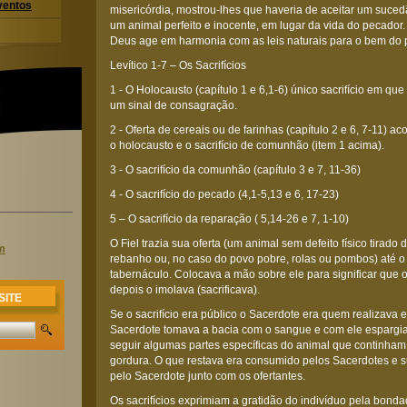
ventos
misericórdia, mostrou-lhes que haveria de aceitar um suced
um animal perfeito e inocente, em lugar da vida do pecador
Deus age em harmonia com as leis naturais para o bem do po
Levítico 1-7 – Os Sacrifícios
1 - O Holocausto (capítulo 1 e 6,1-6) único sacrifício em qu
um sinal de consagração.
2 - Oferta de cereais ou de farinhas (capítulo 2 e 6, 7-11)
o holocausto e o sacrifício de comunhão (item 1 acima).
3 - O sacrifício da comunhão (capítulo 3 e 7, 11-36)
4 - O sacrifício do pecado (4,1-5,13 e 6, 17-23)
5 – O sacrifício da reparação ( 5,14-26 e 7, 1-10)
O Fiel trazia sua oferta (um animal sem defeito físico tirad
m
rebanho ou, no caso do povo pobre, rolas ou pombos) até o 
tabernáculo. Colocava a mão sobre ele para significar que 
depois o imolava (sacrificava).
SITE
Se o sacrifício era público o Sacerdote era quem realizava
Sacerdote tomava a bacia com o sangue e com ele espargia
seguir algumas partes específicas do animal que continha
gordura. O que restava era consumido pelos Sacerdotes e s
pelo Sacerdote junto com os ofertantes.
Os sacrifícios exprimiam a gratidão do indivíduo pela bond