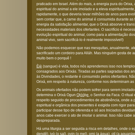
praticado em Israel. Além do mais, a energia pura do Orixa,
espiritual do animal a ele imolado e a eleva espiritualmente
rapidamente, o que deveria levar milhões de anos para evolu
sem contar que, a carne do animal é consumida durante as 
energia da satisfação alimentar, que o Orixá absorve e tra
necessidades materiais dos ofertantes. O sacrifício é necess
evolução espiritual do animal, como para a alimentação dos
animal vivo, sem sacrificá-lo é realmente impossível!)
Não podemos esquecer que nas mesquitas, anualmente, até
sacrificado um cordeiro para Alláh. Mas ninguém gosta de ag
muito bem o porquê !
È
j
è
(sangue) é vida, todos nós aprendemos isso nos templ
consagrados aos Orixás. Tiradas as partes sagradas dos an
às Divindades, o restante é consumido pelos ofertantes. Não
Orixá, em respeito à natureza, conforme nos determinam as
Os animais ofertados não podem sofrer para serem imolado
determina o Orixá Ogun
O
l
óò
b
e
, o Senhor da Faca. O ritua
respeito seguido de procedimentos de abstinência, onde a 
espiritual e orgânica dos presentes é exigida com rigor pa
participar desse tipo de oferenda e só aos Iniciados devid
anos cabe exercer o ato de imolar o animal. Isso não cabe 
despreparada.
Há uma liturgia a ser seguida a risca em detalhes, onde o e
dendê), iy
ò
(o sal), oyin (o mel), omi (a água),
o
tí (a aguarde