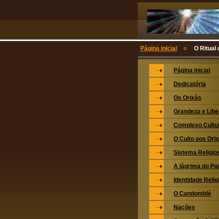
Página inicial
O Ritual 
Página inicial
Dedicatória
Os Orixás
Grandeza e Lib
Complexo Cultu
O Culto aos Ori
Sistema Religio
A lágrima do Pa
Identidade Relig
O Candomblé
Nações