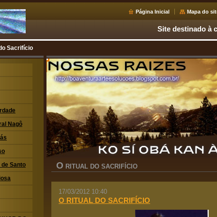
Página Inicial
Mapa do sit
Site destinado à c
do Sacrifício
erdade
ral Nagô
xás
so
O
i de Santo
RITUAL DO SACRIFÍCIO
iosa
17/03/2012 10:40
O RITUAL DO SACRIFÍCIO