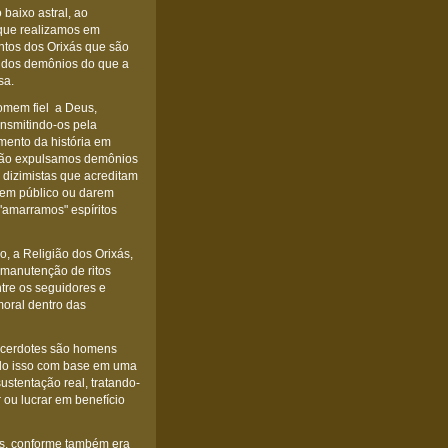
baixo astral, ao
que realizamos em
ntos dos Orixás que são
s dos demônios do que a
sa.
Homem fiel a Deus,
nsmitindo-os pela
mento da história em
. Não expulsamos demônios
 dizimistas que acreditam
 em público ou darem
"amarramos" espíritos
, a Religião dos Orixás,
manutenção de ritos
ntre os seguidores e
moral dentro das
acerdotes são homens
tudo isso com base em uma
sustentação real, tratando-
ou lucrar em benefício
us, conforme também era