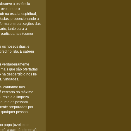
 absorve a essência
, evoluindo-o
ir na escala espiritual,
festas, proporcionando a
nsforma em realizações das
ário, tanto para a
 participantes (comer
 os nossos dias, é
redir o Islã. E sabem
os verdadeiramente
imais que são ofertadas
 há desperdício nos Ilé
 Divindades.
s, conforme nos
l é cercado do máximo
pureza e a limpeza
ra que eles possam
amente preparados por
a qualquer pessoa
po pupa (azeite de
nte), ataare (a pimenta)