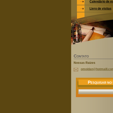
Calendário de e
Livro de visitas
C
ONTATO
Nossas Raizes
omoidan@
hotmaill
.co
P
ESQUISAR NO 