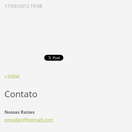
17/03/2012 19:58
« Voltar
Contato
Nossas Raizes
omoidan@
hotmaill
.com