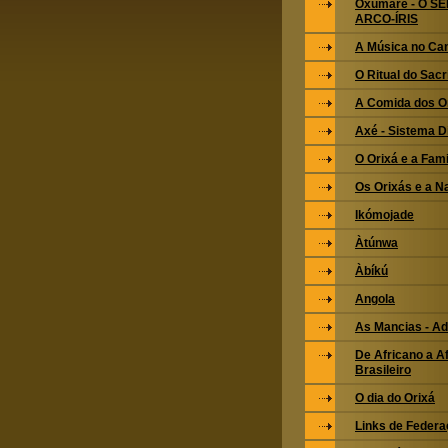
Oxumarê - O S
ARCO-ÍRIS
A Música no Ca
O Ritual do Sacri
A Comida dos O
Axé - Sistema 
O Orixá e a Fami
Os Orixás e a N
Ikómojade
Àtúnwa
Àbíkú
Angola
As Mancias - Ad
De Africano a Af
Brasileiro
O dia do Orixá
Links de Feder