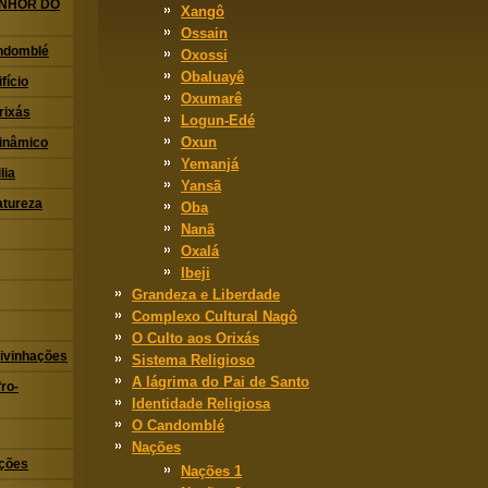
ENHOR DO
Xangô
Ossain
ndomblé
Oxossi
Obaluayê
fício
Oxumarê
rixás
Logun-Edé
Oxun
Dinâmico
Yemanjá
lia
Yansã
atureza
Oba
Nanã
Oxalá
Ibeji
Grandeza e Liberdade
Complexo Cultural Nagô
O Culto aos Orixás
ivinhações
Sistema Religioso
A lágrima do Pai de Santo
ro-
Identidade Religiosa
O Candomblé
Nações
ações
Nações 1