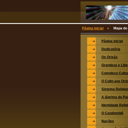
Página inicial
Mapa do 
Página inicial
Dedicatória
Os Orixás
Grandeza e Lib
Complexo Cultu
O Culto aos Ori
Sistema Religio
A lágrima do Pa
Identidade Relig
O Candomblé
Nações