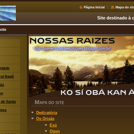
Página Inicial
Mapa do sit
Site destinado à c
site
erdade
ral Nagô
xás
so
M
i de Santo
APA DO SITE
iosa
Dedicatória
Os Orixás
Exú
Ogun