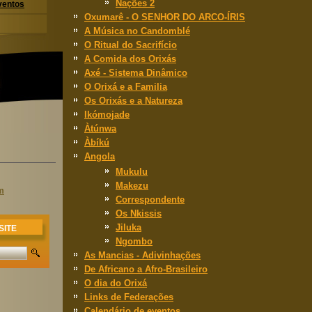
Nações 2
ventos
Oxumarê - O SENHOR DO ARCO-ÍRIS
A Música no Candomblé
O Ritual do Sacrifício
A Comida dos Orixás
Axé - Sistema Dinâmico
O Orixá e a Familia
Os Orixás e a Natureza
Ikómojade
Àtúnwa
Àbíkú
Angola
Mukulu
Makezu
m
Correspondente
Os Nkissis
Jiluka
SITE
Ngombo
As Mancias - Adivinhações
De Africano a Afro-Brasileiro
O dia do Orixá
Links de Federações
Calendário de eventos