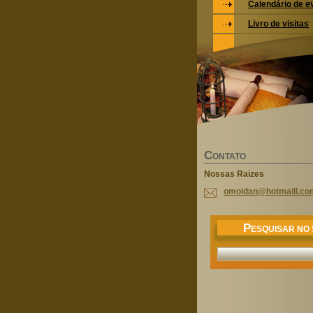
Calendário de e
Livro de visitas
C
ONTATO
Nossas Raizes
omoidan@
hotmaill
.co
P
ESQUISAR NO 