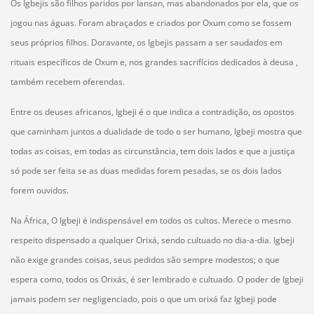
Os Igbejis são filhos paridos por Iansan, mas abandonados por ela, que os
jogou nas águas. Foram abraçados e criados por Oxum como se fossem
seus próprios filhos. Doravante, os Igbejis passam a ser saudados em
rituais específicos de Oxum e, nos grandes sacrifícios dedicados à deusa ,
também recebem oferendas.
Entre os deuses africanos, Igbeji é o que indica a contradição, os opostos
que caminham juntos a dualidade de todo o ser humano, Igbeji mostra que
todas as coisas, em todas as circunstância, tem dois lados e que a justiça
só pode ser feita se as duas medidas forem pesadas, se os dois lados
forem ouvidos.
Na África, O Igbeji é indispensável em todos os cultos. Merece o mesmo
respeito dispensado a qualquer Orixá, sendo cultuado no dia-a-dia. Igbeji
não exige grandes coisas, seus pedidos são sempre modestos; o que
espera como, todos os Orixás, é ser lembrado e cultuado. O poder de Igbeji
jamais podem ser negligenciado, pois o que um orixá faz Igbeji pode