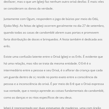
desfazer, mas o que um Igbeji faz nenhum outro orixá desfaz. E mais: eles
se consideram os donos da verdade.
Juntamente com Ogum, respondem o jogo de búzios por meio do Odú,
Ejioko Meji. As feitas de igbeji ocorrem geralmente no dia 27 de setembro,
quando todas as casas de candomblé abrem suas portas e promovem
farta distribuição de doces e brinquedos. A festa também é dedicada aos
erês.
Existe uma confusão latente entre o Orixá Igbeji e os Erês. É evidente que
há uma relação, mas não se trata da mesma entidade. O Erê é o
intermediário entre a pessoa e seu Orixá, é o aflorar da criança que cada
um guarda dentro de si; reside no ponto exato entre a consciência da
pessoa e a inconsciência do orixá. É por meio do Erê que o Orixá expressa
sua vontade, que o noviço aprende as coisas fundamentais do candomblé,
como as danças e os ritos específicos de seu deus.
Igbeji é representado por duas estatuetas de madeiras, uma com órgão