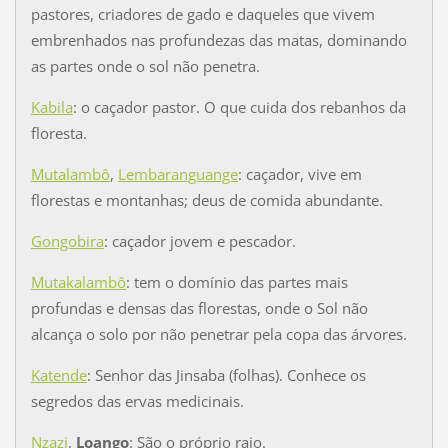
pastores, criadores de gado e daqueles que vivem
embrenhados nas profundezas das matas, dominando
as partes onde o sol não penetra.
Kabila
: o caçador pastor. O que cuida dos rebanhos da
floresta.
Mutalambô
,
Lembaranguange
: caçador, vive em
florestas e montanhas; deus de comida abundante.
Gongobira
: caçador jovem e pescador.
Mutakalambô
: tem o domínio das partes mais
profundas e densas das florestas, onde o Sol não
alcança o solo por não penetrar pela copa das árvores.
Katende
: Senhor das Jinsaba (folhas). Conhece os
segredos das ervas medicinais.
Nzazi
,
Loango
: São o próprio raio.