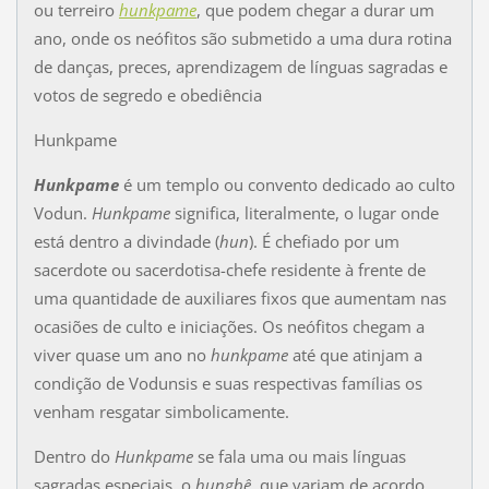
ou terreiro
hunkpame
, que podem chegar a durar um
ano, onde os neófitos são submetido a uma dura rotina
de danças, preces, aprendizagem de línguas sagradas e
votos de segredo e obediência
Hunkpame
Hunkpame
é um templo ou convento dedicado ao culto
Vodun.
Hunkpame
significa, literalmente, o lugar onde
está dentro a divindade (
hun
). É chefiado por um
sacerdote ou sacerdotisa-chefe residente à frente de
uma quantidade de auxiliares fixos que aumentam nas
ocasiões de culto e iniciações. Os neófitos chegam a
viver quase um ano no
hunkpame
até que atinjam a
condição de Vodunsis e suas respectivas famílias os
venham resgatar simbolicamente.
Dentro do
Hunkpame
se fala uma ou mais línguas
sagradas especiais, o
hungbê
, que variam de acordo