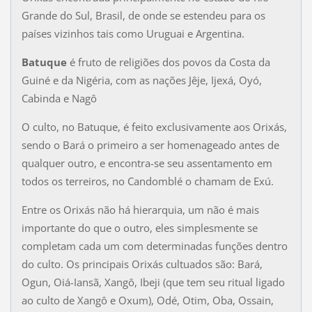
Grande do Sul, Brasil, de onde se estendeu para os
países vizinhos tais como Uruguai e Argentina.
Batuque
é fruto de religiões dos povos da Costa da
Guiné e da Nigéria, com as nações Jêje, Ijexá, Oyó,
Cabinda e Nagô
O culto, no Batuque, é feito exclusivamente aos Orixás,
sendo o Bará o primeiro a ser homenageado antes de
qualquer outro, e encontra-se seu assentamento em
todos os terreiros, no Candomblé o chamam de Exú.
Entre os Orixás não há hierarquia, um não é mais
importante do que o outro, eles simplesmente se
completam cada um com determinadas funções dentro
do culto. Os principais Orixás cultuados são: Bará,
Ogun, Oiá-Iansã, Xangô, Ibeji (que tem seu ritual ligado
ao culto de Xangô e Oxum), Odé, Otim, Oba, Ossain,