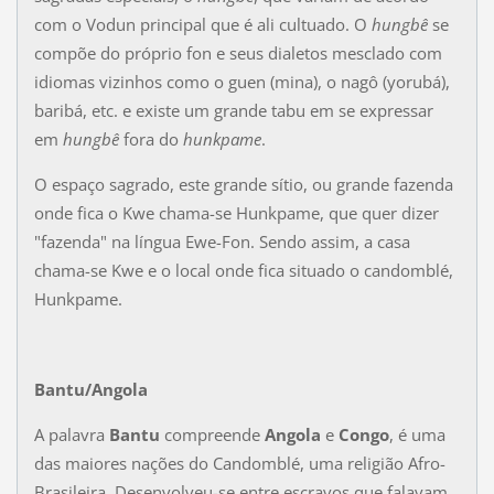
com o Vodun principal que é ali cultuado. O
hungbê
se
compõe do próprio fon e seus dialetos mesclado com
idiomas vizinhos como o guen (mina), o nagô (yorubá),
baribá, etc. e existe um grande tabu em se expressar
em
hungbê
fora do
hunkpame
.
O espaço sagrado, este grande sítio, ou grande fazenda
onde fica o Kwe chama-se Hunkpame, que quer dizer
"fazenda" na língua Ewe-Fon. Sendo assim, a casa
chama-se Kwe e o local onde fica situado o candomblé,
Hunkpame.
Bantu/
Angola
A palavra
Bantu
compreende
Angola
e
Congo
, é uma
das maiores nações do Candomblé, uma religião Afro-
Brasileira. Desenvolveu-se entre escravos que falavam