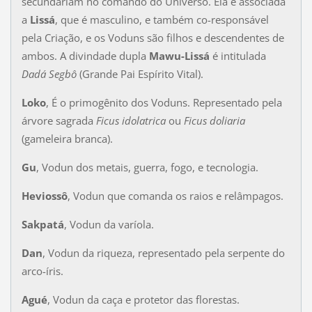
secundariam no comando do Universo. Ela é associada
a
Lissá
, que é masculino, e também co-responsável
pela Criação, e os Voduns são filhos e descendentes de
ambos. A divindade dupla
Mawu-Lissá
é intitulada
Dadá Segbô
(Grande Pai Espírito Vital).
Loko
, É o primogênito dos Voduns. Representado pela
árvore sagrada
Ficus idolatrica
ou
Ficus doliaria
(gameleira branca).
Gu
, Vodun dos metais, guerra, fogo, e tecnologia.
Heviossô
, Vodun que comanda os raios e relâmpagos.
Sakpatá
, Vodun da varíola.
Dan
, Vodun da riqueza, representado pela serpente do
arco-íris.
Agué
, Vodun da caça e protetor das florestas.