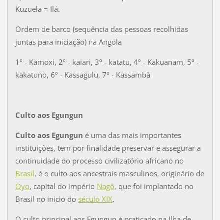
Kuzuela = Ilá.
Ordem de barco (sequência das pessoas recolhidas
juntas para iniciação) na Angola
1º - Kamoxi, 2º - kaiari, 3º - katatu, 4º - Kakuanam, 5º -
kakatuno, 6º - Kassagulu, 7º - Kassambà
Culto aos Egungun
Culto aos Egungun
é uma das mais importantes
instituições, tem por finalidade preservar e assegurar a
continuidade do processo civilizatório africano no
Brasil
, é o culto aos ancestrais masculinos, originário de
Oyo
, capital do império
Nagô
, que foi implantado no
Brasil no inicio do
século XIX
.
O culto principal aos Egungun é praticado na Ilha de