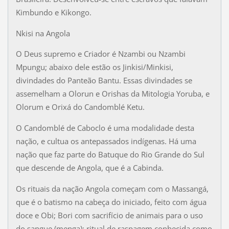
Kimbundo e Kikongo.
Nkisi na Angola
O Deus supremo e Criador é Nzambi ou Nzambi
Mpungu; abaixo dele estão os Jinkisi/Minkisi,
divindades do Panteão Bantu. Essas divindades se
assemelham a Olorun e Orishas da Mitologia Yoruba, e
Olorum e Orixá do Candomblé Ketu.
O Candomblé de Caboclo é uma modalidade desta
nação, e cultua os antepassados indígenas. Há uma
nação que faz parte do Batuque do Rio Grande do Sul
que descende de Angola, que é a Cabinda.
Os rituais da nação Angola começam com o Massangá,
que é o batismo na cabeça do iniciado, feito com água
doce e Obi; Bori com sacrifício de animais para o uso
do sangue (menga); ritual de raspagem conhecida como