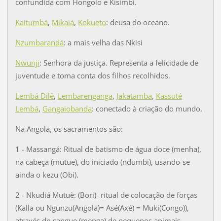
confundida com Hongolo e Kisimbi.
Kaitumbá
,
Mikaiá
,
Kokueto
: deusa do oceano.
Nzumbarandá
: a mais velha das Nkisi
Nwunji
: Senhora da justiça. Representa a felicidade de
juventude e toma conta dos filhos recolhidos.
Lembá Dilê
,
Lembarenganga
,
Jakatamba
,
Kassuté
Lembá
,
Gangaiobanda
: conectado à criação do mundo.
Na Angola, os sacramentos são:
1 - Massangá: Ritual de batismo de água doce (menha),
na cabeça (mutue), do iniciado (ndumbi), usando-se
ainda o kezu (Obi).
2 - Nkudiá Mutuè: (Bori)- ritual de colocação de forças
(Kalla ou Ngunzu(Angola)= Asé(Axé) = Muki(Congo)),
através do sangue (menga) de pequenos animais.