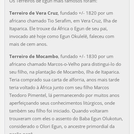
Os Terreiros de Egun mais famosos foram:
Terreiro de Vera Cruz
, fundado +/- 1820 por um
africano chamado Tio Serafim, em Vera Cruz, Ilha de
Itaparica. Ele trouxe da África o Egun de seu pai,
invocado até hoje como Egun Okulelê, faleceu com
mais de cem anos.
Terreiro de Mocambo
, fundado +/- 1830 por um
africano chamado Marcos-o-Velho para distingui-lo do
seu filho, na plantação de Mocambo, Ilha de Itaparica.
Teria comprado sua carta de alforria, anos mais tarde
teria voltado à Àfrica junto com seu filho Marcos
Teodoro Pimentel, lá permanecendo por muitos anos
aperfeiçoando seus conhecimentos litúrgicos, onde
também seu filho foi iniciado. Quando voltaram
trouxeram com eles o assento do Baba Egun Olukotun,
considerado o Olori Egun, o ancestre primordial da
nação nagô.