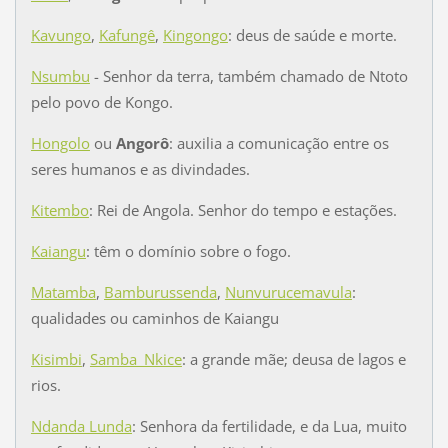
Kavungo
,
Kafungê
,
Kingongo
: deus de saúde e morte.
Nsumbu
- Senhor da terra, também chamado de Ntoto
pelo povo de Kongo.
Hongolo
ou
Angorô
: auxilia a comunicação entre os
seres humanos e as divindades.
Kitembo
: Rei de Angola. Senhor do tempo e estações.
Kaiangu
: têm o domínio sobre o fogo.
Matamba
,
Bamburussenda
,
Nunvurucemavula
:
qualidades ou caminhos de Kaiangu
Kisimbi
,
Samba_Nkice
: a grande mãe; deusa de lagos e
rios.
Ndanda Lunda
: Senhora da fertilidade, e da Lua, muito