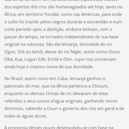
dos espíritos dos rios são homenageados até hoje, tanto na
África, em território Yorubá, como nas Américas, para onde
o culto foi trazido pelos negros durante a escravidão e num
curto período após a abolição, embora tenham, com o
passar do tempo, se tornados independentes de sua base
original na natureza. São ele Iemanjá, divindade do rio
Ogun, Oiá ou Iansã, deusa do rio Níger, assim como Oxun,
Obá, Euá, Logun Edé, Erinlé e Otin, cujos rios conservam
ainda hoje o mesmo nome de sua divindade.
No Brasil, assim como em Cuba, Iemanjá ganhou o
patronato do mar, que na África pertencia a Olocum,
enquanto os demais Orixás de rio deixaram de estar
referidos a seus cursos d'água originais, ganhando novos
domínios, cabendo a Oxun o governo dos rios em geral e de
todas as águas doces.
A economia desses povos desenvolveu-se com base na