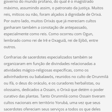
governo do mundo profano, do qual é o magistrado
máximo, assumindo assim, o patronato da justiça. Muitos
reis, míticos ou não, foram alçados à dignidade de Orixá.
Por outro lado, muitos Orixás que já mereciam cultos
ganharam também a conotação de antepassado,
especialmente como reis. Como ocorreu com Ogun,
lembrado como rei de Irê e Oxaguiã, rei de Ejibô, entre
outros.
Confrarias de sacerdotes especializados também se
organizaram em função de divindades relacionadas a
atividades mágico-religiosas específicas, como os
adivinhadores ou babalawôs, reunidos no culto de Orunmilá
ou Ifá, o deus do oráculo, e os curadores herbalistas, ou
olossains, dedicados a Ossain, o Orixá que detém o poder
curativo das plantas. Tanto Orunmilá como Ossain tiveram
cultos nacionais em território Yorubá, uma vez que seus
sacerdotes ofereciam seus serviços a todos os que deles