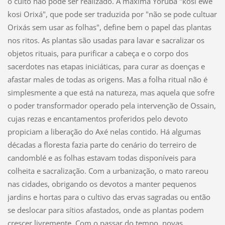
o culto não pode ser realizado. A máxima Yorubá "kosi ewê
kosi Orixá", que pode ser traduzida por "não se pode cultuar
Orixás sem usar as folhas", define bem o papel das plantas
nos ritos. As plantas são usadas para lavar e sacralizar os
objetos rituais, para purificar a cabeça e o corpo dos
sacerdotes nas etapas iniciáticas, para curar as doenças e
afastar males de todas as origens. Mas a folha ritual não é
simplesmente a que está na natureza, mas aquela que sofre
o poder transformador operado pela intervenção de Ossain,
cujas rezas e encantamentos proferidos pelo devoto
propiciam a liberação do Axé nelas contido. Há algumas
décadas a floresta fazia parte do cenário do terreiro de
candomblé e as folhas estavam todas disponíveis para
colheita e sacralização. Com a urbanização, o mato rareou
nas cidades, obrigando os devotos a manter pequenos
jardins e hortas para o cultivo das ervas sagradas ou então
se deslocar para sítios afastados, onde as plantas podem
crescer livremente. Com o passar do tempo, novas