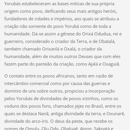
Yorubás estabeleceram as bases míticas de sua própria
origem como povo, deificando seus mais antigos heróis,
fundadores de cidades e impérios, aos quais se atribuiu a
criação não somente do povo Yorubá como de toda a
humanidade. Dá-se assim a gênese do Orixá Odudua, rei e
guerreiro, considerado o criador da Terra, e de Obatalá,
também chamado Orixanlá e Oxalá, o criador da
humanidade, além de muitos outros Deuses que com eles
fazem parte do panteão da criação, como Ajalá e Oxaguiã.
O contato entre os povos africanos, tanto em razão de
intercâmbio comercial como por causa das guerras e
domínio de uns sobre outros, propiciou a incorporação
pelos Yorubás de divindades de povos vizinhos, como os
voduns dos povos fons, chamados jejes no Brasil, entre os
quais se destaca Nanã, antiga divindade da terra, e Oxunarê,
divindade do arco-íris. O deus da peste, que recebe os
nomes de Omulu, Olu Odo, Obaluaê, Ainon, Sakpatá e