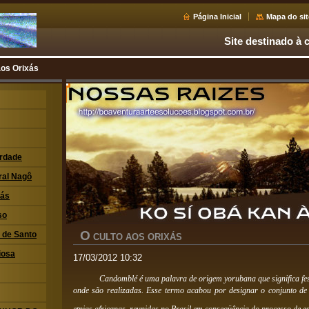
Página Inicial
Mapa do sit
Site destinado à c
aos Orixás
erdade
ral Nagô
xás
so
O
i de Santo
CULTO AOS ORIXÁS
iosa
17/03/2012 10:32
Candomblé é uma palavra de origem yorubana que significa fes
onde são realizadas. Esse termo acabou por designar o conjunto de 