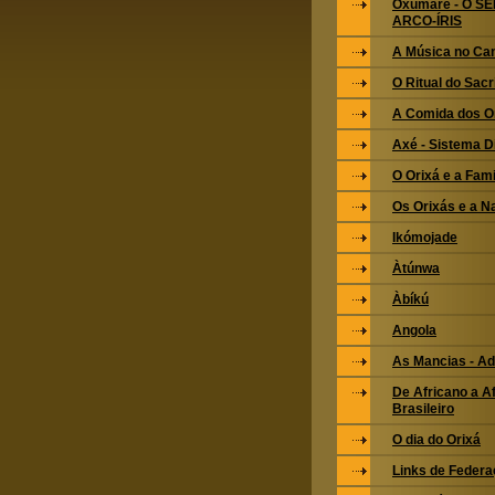
Oxumarê - O S
ARCO-ÍRIS
A Música no Ca
O Ritual do Sacri
A Comida dos O
Axé - Sistema 
O Orixá e a Fami
Os Orixás e a N
Ikómojade
Àtúnwa
Àbíkú
Angola
As Mancias - Ad
De Africano a Af
Brasileiro
O dia do Orixá
Links de Feder