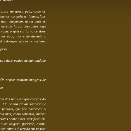
scravidão.
ntraram em nosso país, como os
bantos, congoleses, fulanis, fons
ue aqui chegaram, ainda mais se
 negreiro, foram destruídos logo
e número gira em torno de doze
car aqui, morrendo durante a
 das doenças que os acometiam,
 peso.
tes e desprovidos de humanidade
. Os negros usavam imagens de
dos.
uma das mais antigas crenças do
 Ela possui rituais sagrados e
As pessoas, que não conhecem o
rbaros mas, como sabemos, muitas
latos sobre esses sacrifícios em
 suas origens, podendo, assim,
 nos rituais é servida em nossas