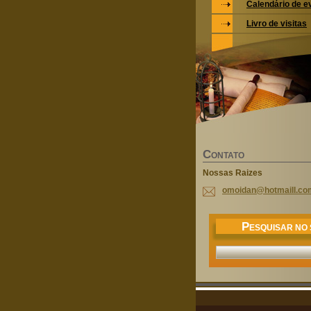
Calendário de e
Livro de visitas
C
ONTATO
Nossas Raizes
omoidan@
hotmaill
.co
P
ESQUISAR NO 