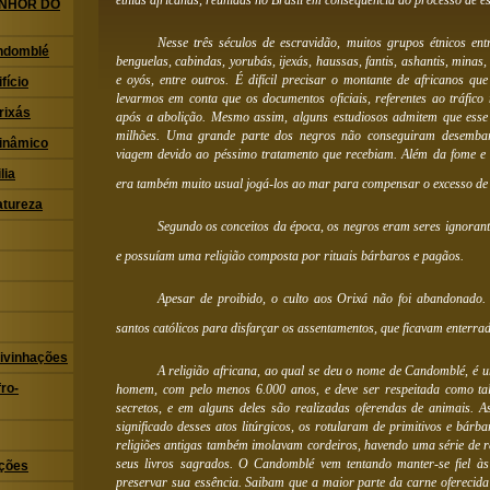
etnias africanas, reunidas no Brasil em conseqüência do processo de e
ENHOR DO
Nesse três séculos de escravidão, muitos grupos étnicos e
ndomblé
benguelas, cabindas, yorubás, ijexás, haussas, fantis, ashantis, minas, 
e oyós, entre outros. É difícil precisar o montante de africanos q
fício
levarmos em conta que os documentos oficiais, referentes ao tráfico
rixás
após a abolição. Mesmo assim, alguns estudiosos admitem que ess
milhões. Uma grande parte dos negros não conseguiram desembar
Dinâmico
viagem devido ao péssimo tratamento que recebiam. Além da fome e
lia
era também muito usual jogá-los ao mar para compensar o excesso de
atureza
Segundo os conceitos da época, os negros eram seres ignoran
e possuíam uma religião composta por rituais bárbaros e pagãos.
Apesar de proibido, o culto aos Orixá não foi abandonado
santos católicos para disfarçar os assentamentos, que ficavam enterra
ivinhações
A religião africana, ao qual se deu o nome de Candomblé, é 
ro-
homem, com pelo menos 6.000 anos, e deve ser respeitada como tal.
secretos, e em alguns deles são realizadas oferendas de animais. 
significado desses atos litúrgicos, os rotularam de primitivos e bá
religiões antigas também imolavam cordeiros, havendo uma série de re
seus livros sagrados. O Candomblé vem tentando manter-se fiel às
ações
preservar sua essência. Saibam que a maior parte da carne oferecida