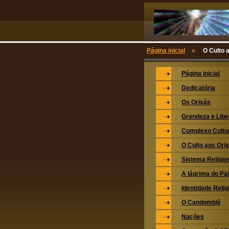
Página inicial
O Culto 
Página inicial
Dedicatória
Os Orixás
Grandeza e Lib
Complexo Cultu
O Culto aos Ori
Sistema Religio
A lágrima do Pa
Identidade Relig
O Candomblé
Nações