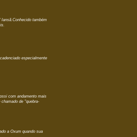
 / Iansã.Conhecido também
is.
o cadenciado especialmente
Oxossi com andamento mais
é chamado de "quebra-
cado a Oxum quando sua