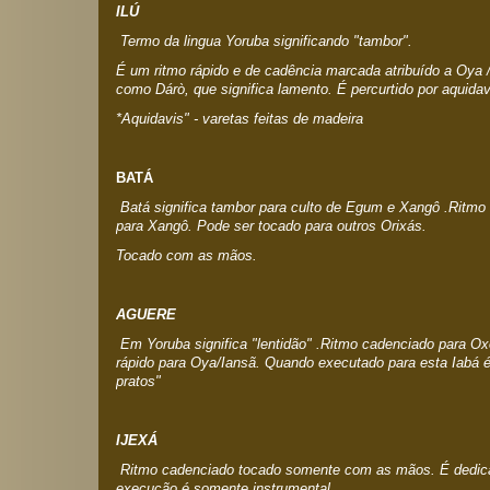
ILÚ
Termo da lingua Yoruba significando "tambor".
É um ritmo rápido e de cadência marcada atribuído a Oya
como Dárò, que significa lamento. É percurtido por aquidav
*Aquidavis" - varetas feitas de madeira
BATÁ
Batá significa tambor para culto de Egum e Xangô .Ritm
para Xangô. Pode ser tocado para outros Orixás.
Tocado com as mãos.
AGUERE
Em Yoruba significa "lentidão" .Ritmo cadenciado para 
rápido para Oya/Iansã. Quando executado para esta Iabá 
pratos"
IJEXÁ
Ritmo cadenciado tocado somente com as mãos. É dedi
execução é somente instrumental.