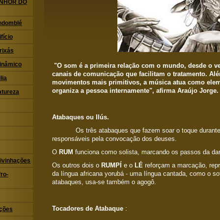
ENHOR DO
ndomblé
fício
rixás
Dinâmico
"O som é a primeira relação com o mundo, desde o ve
canais de comunicação que facilitam o tratamento. Alé
lia
movimentos mais primitivos, a música atua como ele
organiza a pessoa internamente", afirma Araújo Jorge.
atureza
Atabaques ou Ilús.
Os três atabaques que fazem soar o toque durante o
responsáveis pela convocação dos deuses.
O
RUM
funciona como solista, marcando os passos da da
ivinhações
Os outros dois o
RUMPÍ
e o
LÉ
reforçam a marcação, rep
da língua africana yorubá - uma língua cantada, como o s
ro-
atabaques, usa-se também o agogô.
Tocadores de Atabaque
:
ações