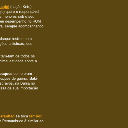
lagbê
(nação Ketu),
je) que é o responsável
es menores sob o seu
o seu desempenho no RUM
erra, sempre acompanhando
tabaque instrumento
ões artísticas, que
 tam-tam de todos os
nimal esticada sobre a
abaques
como eram
baques de guerra,
Batá-
scravos, na Bahia no
essa de sua importação
aranhão
se toca
tambor
.
e Pernambuco é similar ao