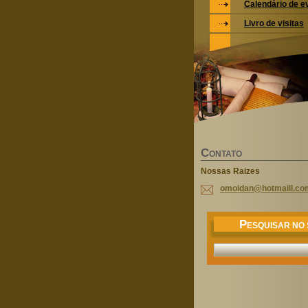
Calendário de e
Livro de visitas
C
ONTATO
Nossas Raizes
omoidan@
hotmaill
.co
P
ESQUISAR NO 