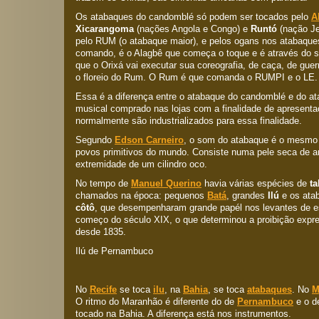
Os atabaques do candomblé só podem ser tocados pelo
A
Xicarangoma
(nações Angola e Congo) e
Runtó
(nação Je
pelo RUM (o atabaque maior), e pelos ogans nos atabaqu
comando, é o Alagbê que começa o toque e é através d
que o Orixá vai executar sua coreografia, de caça, de gu
o floreio do Rum. O Rum é que comanda o RUMPI e o LE.
Essa é a diferença entre o atabaque do candomblé e do a
musical comprado nas lojas com a finalidade de apresentaç
normalmente são industrializados para essa finalidade.
Segundo
Edson Carneiro
, o som do atabaque é o mesmo
povos primitivos do mundo. Consiste numa pele seca de a
extremidade de um cilindro oco.
No tempo de
Manuel Querino
havia várias espécies de
t
chamados na época: pequenos
Batá
, grandes
Ilú
e os ata
côtô
, que desempenharam grande papél nos levantes de e
começo do século XIX, o que determinou a proibição expr
desde 1835.
Ilú de Pernambuco
No
Recife
se toca
ilu
, na
Bahia
, se toca
atabaques
. No
M
O ritmo do Maranhão é diferente do de
Pernambuco
e o d
tocado na Bahia. A diferença está nos instrumentos.