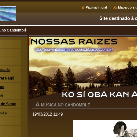
Página Inicial
Mapa do sit
Site destinado à c
a no Candomblé
erdade
ral Nagô
xás
so
A
i de Santo
MÚSICA NO CANDOMBLÉ
iosa
19/03/2012 11:49