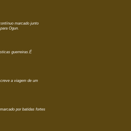
 contínuo marcado junto
 para Ogun.
ísticas guerreiras.É
escreve a viagem de um
marcado por batidas fortes