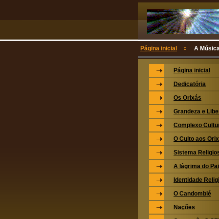
Página inicial
A Músic
Página inicial
Dedicatória
Os Orixás
Grandeza e Lib
Complexo Cultu
O Culto aos Ori
Sistema Religio
A lágrima do Pa
Identidade Relig
O Candomblé
Nações