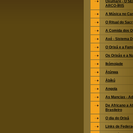
Oxumarê - O S
ARCO-ÍRIS
A Música no Ca
O Ritual do Sacri
A Comida dos O
Axé - Sistema 
O Orixá e a Fami
Os Orixás e a N
Ikómojade
Àtúnwa
Àbíkú
Angola
As Mancias - Ad
De Africano a Af
Brasileiro
O dia do Orixá
Links de Feder