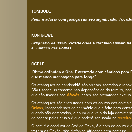
TONIBODÉ
Pedir e adorar com justiça são seu significado. Tocad
KORIN-EWE
Originário de Irawo ,cidade onde é cultuado Ossain na
é "Cântico das Folhas".
OGELE
Ritmo atribuído a Obá. Executado com cânticos para E
que manda mensagens para longe".
Os atabaques no candomblé são objetos sagrados e ren
São usados unicamente nas dependências do terreiro, nã
que são usados nos
Afoxés
, estes são preparados exclus
Os atabaques são encourados com os couros dos animais 
Orixás
, independentes da cerimônia que é feita para co
quando são comprados, o couro que veio da loja geralment
de passar pelos rituais é que poderá ser usado no
terreiro
.
O som é o condutor do Axé do Orixá, é o som do couro e 
trazem os Orixás, são sinfonias africanas sem partitura.