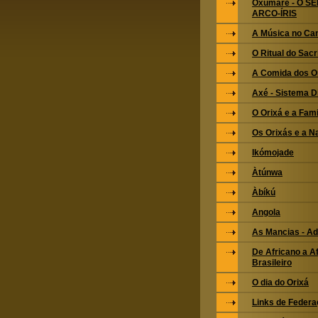
Oxumarê - O S
ARCO-ÍRIS
A Música no Ca
O Ritual do Sacri
A Comida dos O
Axé - Sistema 
O Orixá e a Fami
Os Orixás e a N
Ikómojade
Àtúnwa
Àbíkú
Angola
As Mancias - Ad
De Africano a Af
Brasileiro
O dia do Orixá
Links de Feder