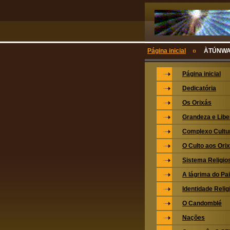
Página inicial
ÀTÚNW
Página inicial
Dedicatória
Os Orixás
Grandeza e Lib
Complexo Cultu
O Culto aos Ori
Sistema Religio
A lágrima do Pa
Identidade Relig
O Candomblé
Nações