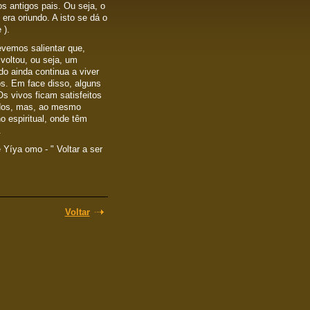
os antigos pais. Ou seja, o
 era oriundo. A isto se dá o
 ).
vemos salientar que,
voltou, ou seja, um
ado ainda continua a viver
s. Em face disso, alguns
s vivos ficam satisfeitos
idos, mas, ao mesmo
 espiritual, onde têm
.
Yíya omo - " Voltar a ser
Voltar