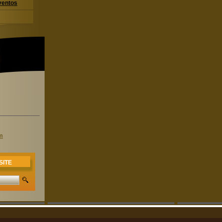
ventos
m
SITE