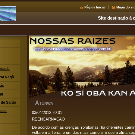
Página Inicial
Mapa do sit
Site destinado à c
A
erdade
ral Nagô
xás
so
À
i de Santo
TÚNWA
iosa
03/04/2012 20:01
REENCARNAÇÃO
De acordo com as crenças Yorubanas, há diferentes cami
voltarem à Terra, e um dos mais comuns é que a alma sej