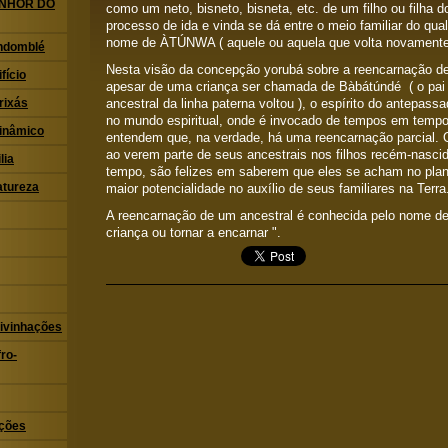
ENHOR DO
como um neto, bisneto, bisneta, etc. de um filho ou filha d
processo de ida e vinda se dá entre o meio familiar do qual
nome de ÀTÚNWA ( aquele ou aquela que volta novamente
ndomblé
Nesta visão da concepção yorubá sobre a reencarnação de
fício
apesar de uma criança ser chamada de Bàbátúndé ( o pai 
ancestral da linha paterna voltou ), o espírito do antepass
rixás
no mundo espiritual, onde é invocado de tempos em tempo
Dinâmico
entendem que, na verdade, há uma reencarnação parcial. O
ao verem parte de seus ancestrais nos filhos recém-nasc
lia
tempo, são felizes em saberem que eles se acham no plano
atureza
maior potencialidade no auxílio de seus familiares na Terra
A reencarnação de um ancestral é conhecida pelo nome de 
criança ou tornar a encarnar ".
ivinhações
ro-
ações