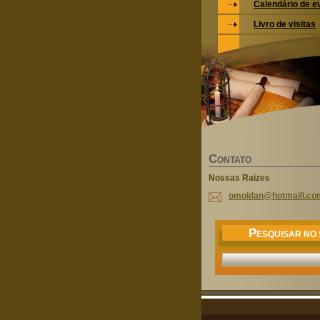
Calendário de e
Livro de visitas
C
ONTATO
Nossas Raizes
omoidan@
hotmaill
.co
P
ESQUISAR NO 