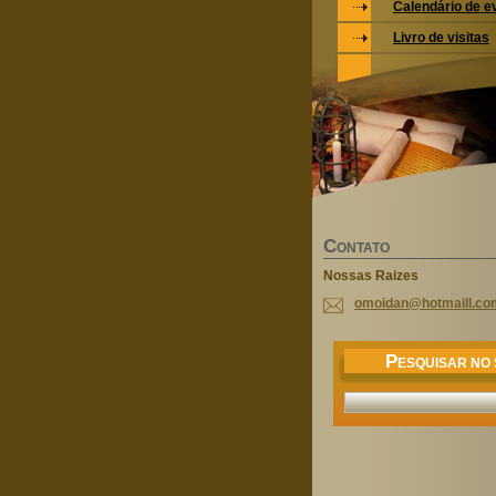
Calendário de e
Livro de visitas
C
ONTATO
Nossas Raizes
omoidan@
hotmaill
.co
P
ESQUISAR NO 