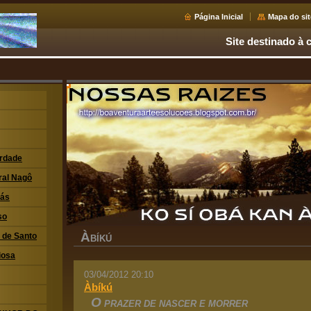
Página Inicial
Mapa do sit
Site destinado à c
erdade
ral Nagô
xás
so
À
i de Santo
BÍKÚ
iosa
03/04/2012 20:10
Àbíkú
O
PRAZER DE NASCER E MORRER