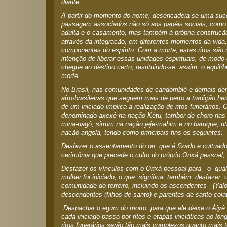
diante.
A partir do momento do nome, desencadeia-se uma suce
passagem associados não só aos papéis sociais, como 
adulta e o casamento, mas também à própria construçã
através da integração, em diferentes momentos da vida,
componentes do espírito. Com a morte, estes ritos são 
intenção de liberar essas unidades espirituais, de mod
chegue ao destino certo, restituindo-se, assim, o equilí
morte.
No Brasil, nas comunidades de candomblé e demais den
afro-brasileiras que seguem mais de perto a tradição he
de um iniciado implica a realização de ritos funerários. O
denominado axexê na nação Kètu, tambor de choro nas 
mina-nagô, sirrum na nação jeje-mahim e no batuque, 
nação angola, tendo como principais fins os seguintes:
Desfazer o assentamento do ori, que é fixado e cultuado
cerimônia que precede o culto do próprio Orixá pessoal;
Desfazer os vínculos com o Orixá pessoal para o qua
mulher foi iniciado, o que significa também desfazer 
comunidade do terreiro, incluindo os ascendentes (Yalo
descendentes (filhos-de-santo) e parentes-de-santo colat
Despachar o egum do morto, para que ele deixe o Àiyê
cada iniciado passa por ritos e etapas iniciáticas ao lon
ritos funerários serão tão mais complexos quanto mais 