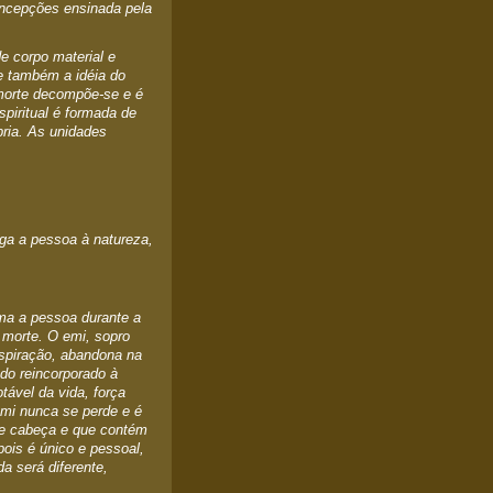
oncepções ensinada pela
e corpo material e
te também a idéia do
 morte decompõe-se e é
spiritual é formada de
pria. As unidades
iga a pessoa à natureza,
rma a pessoa durante a
 morte. O emi, sopro
espiração, abandona na
ndo reincorporado à
tável da vida, força
emi nunca se perde e é
de cabeça e que contém
pois é único e pessoal,
a será diferente,