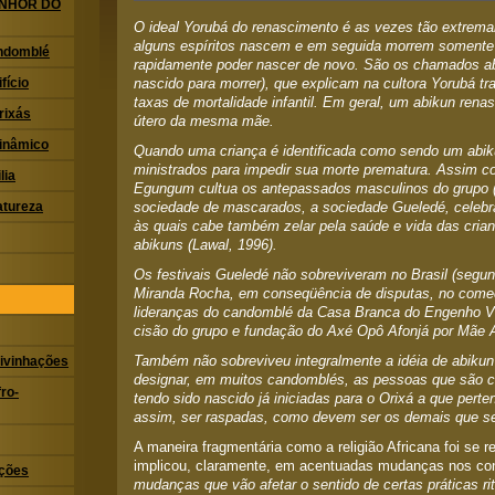
ENHOR DO
O ideal Yorubá do renascimento é as vezes tão extrem
alguns espíritos nascem e em seguida morrem somente 
ndomblé
rapidamente poder nascer de novo. São os chamados abi
nascido para morrer), que explicam na cultora Yorubá tr
fício
taxas de mortalidade infantil. Em geral, um abikun ren
rixás
útero da mesma mãe.
Dinâmico
Quando uma criança é identificada como sendo um abiku
ministrados para impedir sua morte prematura. Assim 
lia
Egungum cultua os antepassados masculinos do grupo (
sociedade de mascarados, a sociedade Gueledé, celebr
atureza
às quais cabe também zelar pela saúde e vida das crian
a
bikuns
(Lawal, 1996).
Os festivais Gueledé não sobreviveram no Brasil (segu
Miranda Rocha, em conseqüência de disputas, no começ
lideranças do candomblé da Casa Branca do Engenho V
cisão do grupo e fundação do Axé Opô Afonjá por Mãe A
Também não sobreviveu integralmente a idéia de a
bikun
ivinhações
designar, em muitos candomblés, as pessoas que são 
ro-
tendo sido nascido já iniciadas para o Orixá a que per
assim, ser raspadas, como devem ser os demais que se i
A maneira fragmentária como a religião Africana foi se re
implicou, claramente, em acentuadas mudanças nos con
ações
mudanças que vão afetar o sentido de certas práticas ri