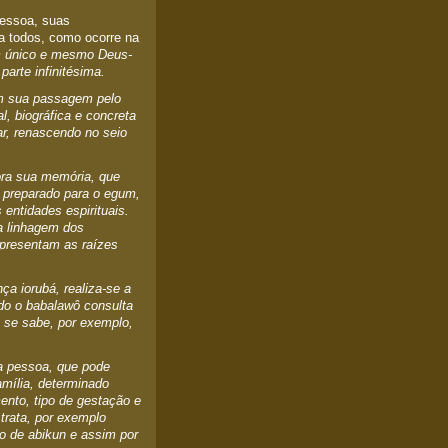
pessoa, suas
a todos, como ocorre na
um único e mesmo Deus-
parte infinitésima.
em sua passagem pelo
l, biográfica e concreta
r, renascendo no seio
ora sua memória, que
 preparado para o egum,
 entidades espirituais.
 a linhagem dos
epresentam as raízes
ça iorubá, realiza-se a
do o babalawô consulta
 se sabe, por exemplo,
a pessoa, que pode
amília, determinado
ento, tipo de gestação e
trata, por exemplo
o de abikun e assim por