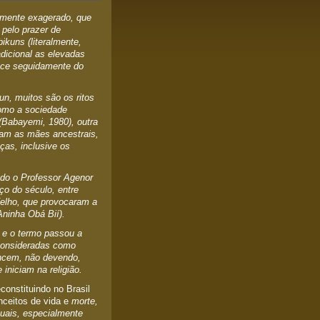
amente exagerado, que
pelo prazer de
kuns (literalmente,
adicional as elevadas
asce seguidamente do
n, muitos são os ritos
como a sociedade
Babayemi, 1980), outra
am as mães ancestrais,
ças, inclusive os
ndo o Professor Agenor
o do século, entre
elho, que provocaram a
ninha Obá Bií).
e o termo passou a
consideradas como
tencem, não devendo,
niciam na religião.
constituindo no Brasil
ceitos de vida e
morte,
tuais, especialmente