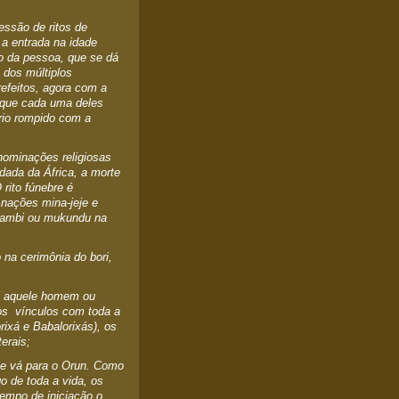
ssão de ritos de
a entrada na idade
o da pessoa, que se dá
 dos múltiplos
refeitos, agora com a
o que cada uma deles
brio rompido com a
ominações religiosas
rdada da África, a morte
 rito fúnebre é
nações mina-jeje e
ntambi ou mukundu na
 na cerimônia do bori,
l aquele homem ou
os vínculos com toda a
rixá e Babalorixás), os
erais;
 e vá para o Orun. Como
go de toda a vida, os
tempo de iniciação o