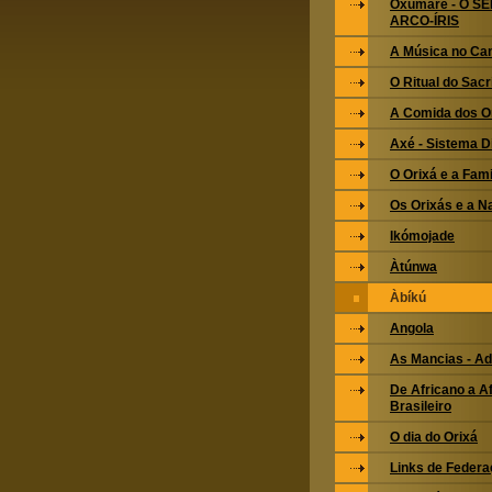
Oxumarê - O S
ARCO-ÍRIS
A Música no Ca
O Ritual do Sacri
A Comida dos O
Axé - Sistema 
O Orixá e a Fami
Os Orixás e a N
Ikómojade
Àtúnwa
Àbíkú
Angola
As Mancias - Ad
De Africano a Af
Brasileiro
O dia do Orixá
Links de Feder