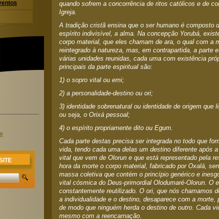
ventos
quando sofrem a concorrência de ritos católicos e de c
Igreja.
A tradição cristã ensina que o ser humano é composto d
espírito indivisível, a alma. Na concepção Yorubá, exis
corpo material, que eles chamam de ara, o qual com a
reintegrado à natureza, mas, em contrapartida, a parte e
várias unidades reunidas, cada uma com existência pró
principais da parte espiritual são:
1) o sopro vital ou emi;
2) a personalidade-destino ou ori;
3) identidade sobrenatural ou identidade de origem que l
ou seja, o Orixá pessoal;
4) o espírito propriamente dito ou Egum.
m
Cada parte destas precisa ser integrada no todo que fo
vida, tendo cada uma delas um destino diferente após a
vital que vem de Olorun e que está representado pela r
SITE
hora da morte o corpo material, fabricado por Oxalá, se
massa coletiva que contém o princípio genérico e inesgo
vital cósmica do Deus-primordial Olodumaré-Olorun. O 
constantemente reutilizado. O ori, que nós chamamos 
a individualidade e o destino, desaparece com a morte, 
de modo que ninguém herda o destino de outro. Cada vid
mesmo com a reencarnação.