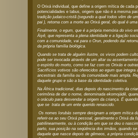
O Orixá individual, que define a origem mítica de cada 
potencialidades e tabus, origem que não é a mesma par
t
radição judaico-cristã (segundo a qual todos vêm de 
pai ), retorna com a morte ao Orixá geral, do qual é uma 
Finalmente, o egum, que é a própria memória do vivo 
Àiyê, que representa a plena identidade e a ligação socia
com a comunidade, vai para o Orun, podendo daí retorna
da própria família biológica.
Quando se trata de alguém ilustre, os vivos podem cult
pode ser invocada através de um altar ou assentamento
o espírito do morto, como se faz com os Orixás e outras
Sacrifícios votivos são oferecidos ao egum que integra
ancestrais da família ou da comunidade mais ampla. R
daquele grupo e são a base da identidade coletiva.
Na África tradicional, dias depois do nascimento da crian
cerimônia de dar o nome, denominada ekomojádê, quan
o oráculo para desvendar a origem da criança. É quando
que se trata de um ente querido renascido.
Os nomes Iorubás sempre designam a origem mítica d
referir-se ao seu Orixá pessoal, geralmente o Orixá da f
patrilinearmente, ou à condição em que se deu o nascim
parto, sua posição na seqüência dos irmãos, quando se 
daquele que nasce depois de gêmeos, a própria condiçã