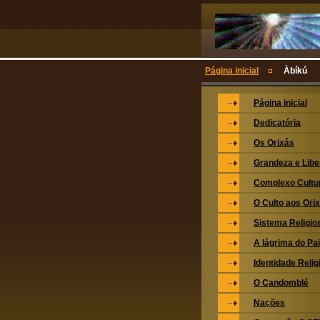
Página inicial
Àbíkú
Página inicial
Dedicatória
Os Orixás
Grandeza e Lib
Complexo Cultu
O Culto aos Ori
Sistema Religio
A lágrima do Pa
Identidade Relig
O Candomblé
Nações