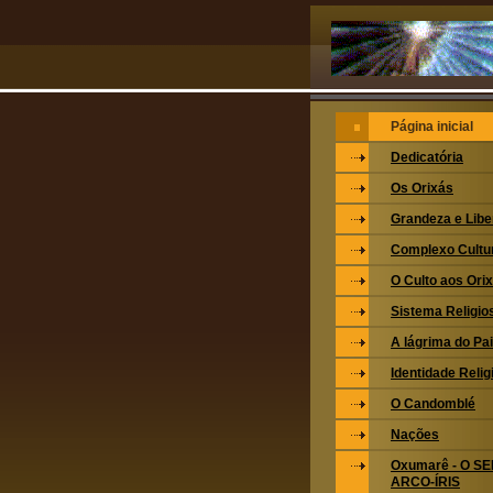
Página inicial
Dedicatória
Os Orixás
Grandeza e Lib
Complexo Cultu
O Culto aos Ori
Sistema Religio
A lágrima do Pa
Identidade Relig
O Candomblé
Nações
Oxumarê - O S
ARCO-ÍRIS