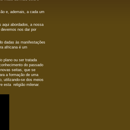
ação e, ademais, a cada um
s aqui abordados, a nossa
ão devemos nos dar por
ndo dadas às manifestações
ura africana é um
o plano ou ser tratada
e conhecimento do passado
novas seitas, que se
para a formação de uma
ro, utilizando-se dos meios
 esta religião milenar.