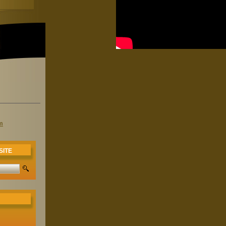
m
SITE