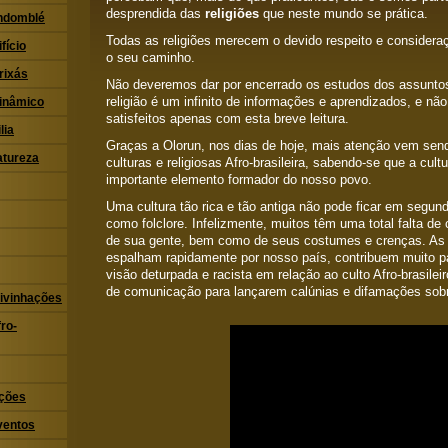
desprendida das
religiões
que neste mundo se prática.
ndomblé
Todas as religiões merecem o devido respeito e consider
fício
o seu caminho.
rixás
Não deveremos dar por encerrado os estudos dos assunto
religião é um infinito de informações e aprendizados, e n
Dinâmico
satisfeitos apenas com esta breve leitura.
lia
Graças a Olorun, nos dias de hoje, mais atenção vem se
atureza
culturas e religiosas Afro-brasileira, sabendo-se que a cult
importante elemento formador do nosso povo.
Uma cultura tão rica e tão antiga não pode ficar em segund
como folclore. Infelizmente, muitos têm uma total falta d
de sua gente, bem como de seus costumes e crenças. As 
espalham rapidamente por nosso país, contribuem muito 
visão deturpada e racista em relação ao culto Afro-brasilei
de comunicação para lançarem calúnias e difamações sobre
ivinhações
ro-
ações
ventos