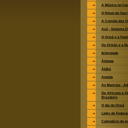
A Música no Ca
O Ritual do Sacri
A Comida dos O
Axé - Sistema 
O Orixá e a Fami
Os Orixás e a N
Ikómojade
Àtúnwa
Àbíkú
Angola
As Mancias - Ad
De Africano a Af
Brasileiro
O dia do Orixá
Links de Feder
Calendário de e