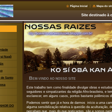
Página Inicial
Mapa do sit
Site destinado à c
erdade
ral Nagô
xás
so
B
i de Santo
EM-VINDO AO NOSSO SITE
iosa
Este trabalho tem como finalidade divulgar obras e estudos
seguidores e simpatizantes da religião Afro-brasileira, e t
esclarecer, em alguns casos, pontos bastante polêmicos da
Podemos sentir que já e hora de darmos início a uma cami
ENHOR DO
alguma sensibilização relativa à questão da aculturação,
percebam que, mais do que praticantes, são e somos parte