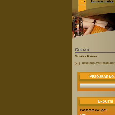
Livro de visitas
C
ONTATO
Nossas Raizes
omoidan@
hotmaill
.co
P
ESQUISAR NO 
E
NQUETE
Gostaram do Site?